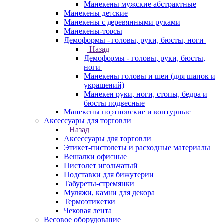
Манекены мужские абстрактные
Манекены детские
Манекены с деревянными руками
Манекены-торсы
Демоформы - головы, руки, бюсты, ноги
Назад
Демоформы - головы, руки, бюсты,
ноги
Манекены головы и шеи (для шапок и
украшений)
Манекен руки, ноги, стопы, бедра и
бюсты подвесные
Манекены портновские и контурные
Аксессуары для торговли
Назад
Аксессуары для торговли
Этикет-пистолеты и расходные материалы
Вешалки офисные
Пистолет игольчатый
Подставки для бижутерии
Табуреты-стремянки
Муляжи, камни для декора
Термоэтикетки
Чековая лента
Весовое оборудование