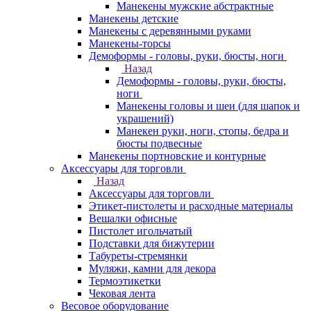
Манекены мужские абстрактные
Манекены детские
Манекены с деревянными руками
Манекены-торсы
Демоформы - головы, руки, бюсты, ноги
Назад
Демоформы - головы, руки, бюсты,
ноги
Манекены головы и шеи (для шапок и
украшений)
Манекен руки, ноги, стопы, бедра и
бюсты подвесные
Манекены портновские и контурные
Аксессуары для торговли
Назад
Аксессуары для торговли
Этикет-пистолеты и расходные материалы
Вешалки офисные
Пистолет игольчатый
Подставки для бижутерии
Табуреты-стремянки
Муляжи, камни для декора
Термоэтикетки
Чековая лента
Весовое оборудование