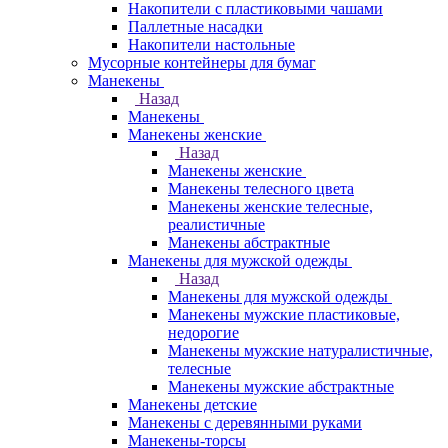
Накопители с пластиковыми чашами
Паллетные насадки
Накопители настольные
Мусорные контейнеры для бумаг
Манекены
Назад
Манекены
Манекены женские
Назад
Манекены женские
Манекены телесного цвета
Манекены женские телесные,
реалистичные
Манекены абстрактные
Манекены для мужской одежды
Назад
Манекены для мужской одежды
Манекены мужские пластиковые,
недорогие
Манекены мужские натуралистичные,
телесные
Манекены мужские абстрактные
Манекены детские
Манекены с деревянными руками
Манекены-торсы