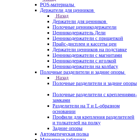
POS-материалы
Держатели для ценников
Назад
Держатели для ценников
Полочные ценникодержатели
Ценникодержатель Дели
Ценникодержатели с прищепкой
Прайс-дисплеи и кассеты цен
Держатели ценников на подставке
Ценникодержатели с магнитами
Ценникодержатели с иголкой
Ценникодержатели на колбасу
Полочные разделители и задние опоры
Назад
Полочные разделители и задние опоры
Полочные разделители с креплениями-
замками
Разделители на Т и L-образном
основании
Профили для крепления разделителей
и толкателей на полку
Задние опоры
Автоматическая полка
Маркерные таблички