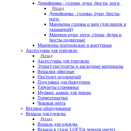
Демоформы - головы, руки, бюсты, ноги
Назад
Демоформы - головы, руки, бюсты,
ноги
Манекены головы и шеи (для шапок и
украшений)
Манекен руки, ноги, стопы, бедра и
бюсты подвесные
Манекены портновские и контурные
Аксессуары для торговли
Назад
Аксессуары для торговли
Этикет-пистолеты и расходные материалы
Вешалки офисные
Пистолет игольчатый
Подставки для бижутерии
Табуреты-стремянки
Муляжи, камни для декора
Термоэтикетки
Чековая лента
Весовое оборудование
Вешала для одежды
Назад
Вешала для одежды
Вешала в стиле LOFT(в черном цвете)