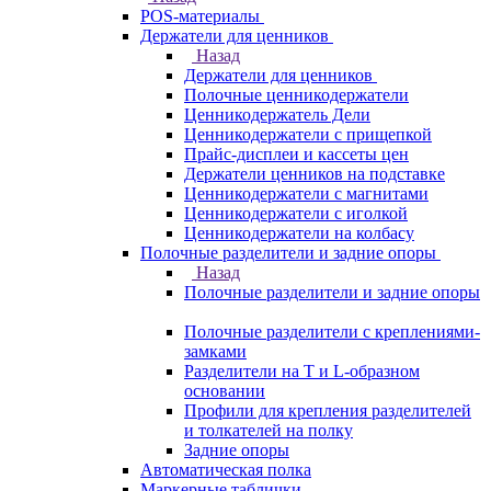
POS-материалы
Держатели для ценников
Назад
Держатели для ценников
Полочные ценникодержатели
Ценникодержатель Дели
Ценникодержатели с прищепкой
Прайс-дисплеи и кассеты цен
Держатели ценников на подставке
Ценникодержатели с магнитами
Ценникодержатели с иголкой
Ценникодержатели на колбасу
Полочные разделители и задние опоры
Назад
Полочные разделители и задние опоры
Полочные разделители с креплениями-
замками
Разделители на Т и L-образном
основании
Профили для крепления разделителей
и толкателей на полку
Задние опоры
Автоматическая полка
Маркерные таблички