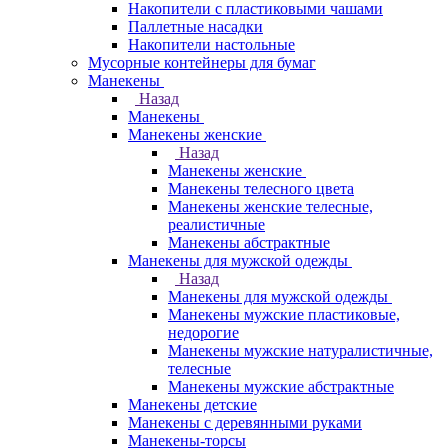
Накопители с пластиковыми чашами
Паллетные насадки
Накопители настольные
Мусорные контейнеры для бумаг
Манекены
Назад
Манекены
Манекены женские
Назад
Манекены женские
Манекены телесного цвета
Манекены женские телесные,
реалистичные
Манекены абстрактные
Манекены для мужской одежды
Назад
Манекены для мужской одежды
Манекены мужские пластиковые,
недорогие
Манекены мужские натуралистичные,
телесные
Манекены мужские абстрактные
Манекены детские
Манекены с деревянными руками
Манекены-торсы