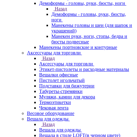
Демоформы - головы, руки, бюсты, ноги
Назад
Демоформы - головы, руки, бюсты,
ноги
Манекены головы и шеи (для шапок и
украшений)
Манекен руки, ноги, стопы, бедра и
бюсты подвесные
Манекены портновские и контурные
Аксессуары для торговли
Назад
Аксессуары для торговли
Этикет-пистолеты и расходные материалы
Вешалки офисные
Пистолет игольчатый
Подставки для бижутерии
Табуреты-стремянки
Муляжи, камни для декора
Термоэтикетки
Чековая лента
Весовое оборудование
Вешала для одежды
Назад
Вешала для одежды
Вешала в стиле LOFT(в черном цвете)