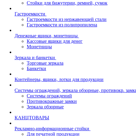
Cтойки для бижутерии, ремней, сумок
Гастроемкости
Гастроемкости из нержавеющей стали
Гастроемкости из полипропилена
Денежные ящики, монетницы
Кассовые ящики для денег
Монетницы
Зеркала и банкетки
Торговые зеркала
Банкетки
Контейнеры, ящики, лотки для продукции
Системы ограждений, зеркала обзорные, противокр. замк
Системы ограждений
Противокражные замки
Зеркала обзорные
КАНЦТОВАРЫ
Рекламно-информационные стойки
Для печатной продукции