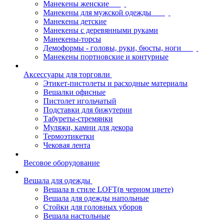
Манекены женские
Манекены для мужской одежды
Манекены детские
Манекены с деревянными руками
Манекены-торсы
Демоформы - головы, руки, бюсты, ноги
Манекены портновские и контурные
Аксессуары для торговли
Этикет-пистолеты и расходные материалы
Вешалки офисные
Пистолет игольчатый
Подставки для бижутерии
Табуреты-стремянки
Муляжи, камни для декора
Термоэтикетки
Чековая лента
Весовое оборудование
Вешала для одежды
Вешала в стиле LOFT(в черном цвете)
Вешала для одежды напольные
Стойки для головных уборов
Вешала настольные