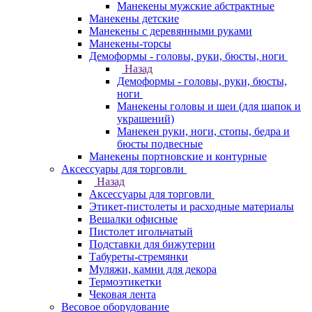
Манекены мужские абстрактные
Манекены детские
Манекены с деревянными руками
Манекены-торсы
Демоформы - головы, руки, бюсты, ноги
Назад
Демоформы - головы, руки, бюсты,
ноги
Манекены головы и шеи (для шапок и
украшений)
Манекен руки, ноги, стопы, бедра и
бюсты подвесные
Манекены портновские и контурные
Аксессуары для торговли
Назад
Аксессуары для торговли
Этикет-пистолеты и расходные материалы
Вешалки офисные
Пистолет игольчатый
Подставки для бижутерии
Табуреты-стремянки
Муляжи, камни для декора
Термоэтикетки
Чековая лента
Весовое оборудование