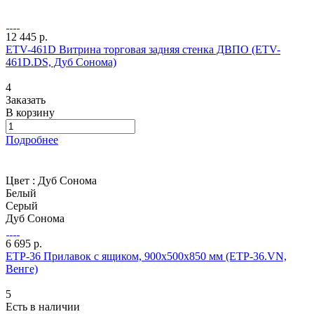
12 445 р.
ETV-461D Витрина торговая задняя стенка ДВПО (ETV-
461D.DS, Дуб Сонома)
4
Заказать
В корзину
Подробнее
Цвет :
Дуб Сонома
Белый
Серый
Дуб Сонома
6 695 р.
ETP-36 Прилавок с ящиком, 900х500х850 мм (ETP-36.VN,
Венге)
5
Есть в наличии