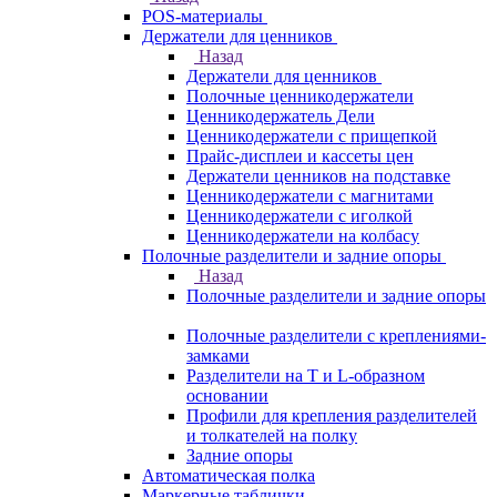
POS-материалы
Держатели для ценников
Назад
Держатели для ценников
Полочные ценникодержатели
Ценникодержатель Дели
Ценникодержатели с прищепкой
Прайс-дисплеи и кассеты цен
Держатели ценников на подставке
Ценникодержатели с магнитами
Ценникодержатели с иголкой
Ценникодержатели на колбасу
Полочные разделители и задние опоры
Назад
Полочные разделители и задние опоры
Полочные разделители с креплениями-
замками
Разделители на Т и L-образном
основании
Профили для крепления разделителей
и толкателей на полку
Задние опоры
Автоматическая полка
Маркерные таблички