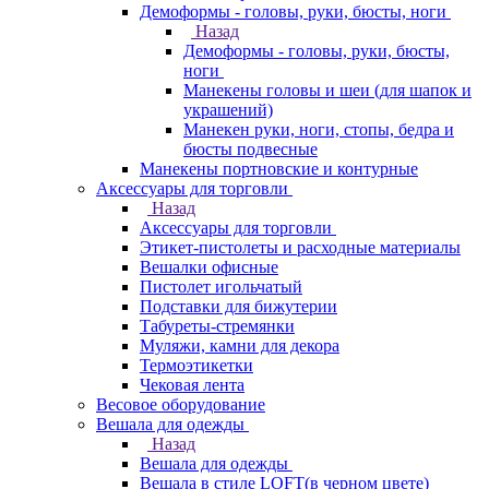
Демоформы - головы, руки, бюсты, ноги
Назад
Демоформы - головы, руки, бюсты,
ноги
Манекены головы и шеи (для шапок и
украшений)
Манекен руки, ноги, стопы, бедра и
бюсты подвесные
Манекены портновские и контурные
Аксессуары для торговли
Назад
Аксессуары для торговли
Этикет-пистолеты и расходные материалы
Вешалки офисные
Пистолет игольчатый
Подставки для бижутерии
Табуреты-стремянки
Муляжи, камни для декора
Термоэтикетки
Чековая лента
Весовое оборудование
Вешала для одежды
Назад
Вешала для одежды
Вешала в стиле LOFT(в черном цвете)