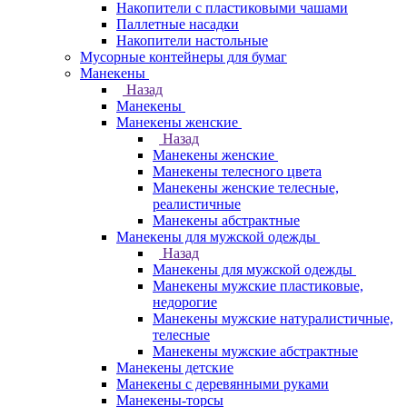
Накопители с пластиковыми чашами
Паллетные насадки
Накопители настольные
Мусорные контейнеры для бумаг
Манекены
Назад
Манекены
Манекены женские
Назад
Манекены женские
Манекены телесного цвета
Манекены женские телесные,
реалистичные
Манекены абстрактные
Манекены для мужской одежды
Назад
Манекены для мужской одежды
Манекены мужские пластиковые,
недорогие
Манекены мужские натуралистичные,
телесные
Манекены мужские абстрактные
Манекены детские
Манекены с деревянными руками
Манекены-торсы