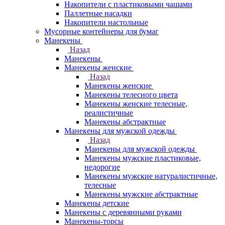
Накопители с пластиковыми чашами
Паллетные насадки
Накопители настольные
Мусорные контейнеры для бумаг
Манекены
Назад
Манекены
Манекены женские
Назад
Манекены женские
Манекены телесного цвета
Манекены женские телесные,
реалистичные
Манекены абстрактные
Манекены для мужской одежды
Назад
Манекены для мужской одежды
Манекены мужские пластиковые,
недорогие
Манекены мужские натуралистичные,
телесные
Манекены мужские абстрактные
Манекены детские
Манекены с деревянными руками
Манекены-торсы