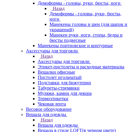
Демоформы - головы, руки, бюсты, ноги
Назад
Демоформы - головы, руки, бюсты,
ноги
Манекены головы и шеи (для шапок и
украшений)
Манекен руки, ноги, стопы, бедра и
бюсты подвесные
Манекены портновские и контурные
Аксессуары для торговли
Назад
Аксессуары для торговли
Этикет-пистолеты и расходные материалы
Вешалки офисные
Пистолет игольчатый
Подставки для бижутерии
Табуреты-стремянки
Муляжи, камни для декора
Термоэтикетки
Чековая лента
Весовое оборудование
Вешала для одежды
Назад
Вешала для одежды
Вешала в стиле LOFT(в черном цвете)