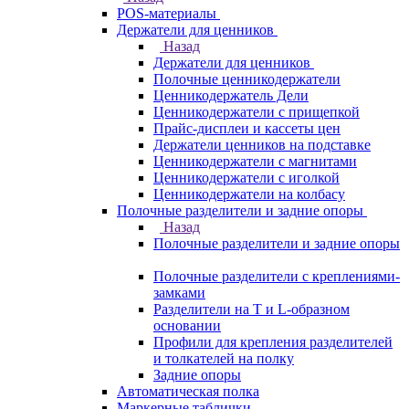
POS-материалы
Держатели для ценников
Назад
Держатели для ценников
Полочные ценникодержатели
Ценникодержатель Дели
Ценникодержатели с прищепкой
Прайс-дисплеи и кассеты цен
Держатели ценников на подставке
Ценникодержатели с магнитами
Ценникодержатели с иголкой
Ценникодержатели на колбасу
Полочные разделители и задние опоры
Назад
Полочные разделители и задние опоры
Полочные разделители с креплениями-
замками
Разделители на Т и L-образном
основании
Профили для крепления разделителей
и толкателей на полку
Задние опоры
Автоматическая полка
Маркерные таблички