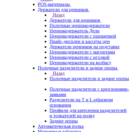
POS-материалы
Держатели для ценников
Назад
Держатели для ценников
Полочные ценникодержатели
Ценникодержатель Дели
Ценникодержатели с прищепкой
Прайс-дисплеи и кассеты цен
Держатели ценников на подставке
Ценникодержатели с магнитами
Ценникодержатели с иголкой
Ценникодержатели на колбасу
Полочные разделители и задние опоры
Назад
Полочные разделители и задние опоры
Полочные разделители с креплениями-
замками
Разделители на Т и L-образном
основании
Профили для крепления разделителей
и толкателей на полку
Задние опоры
Автоматическая полка
Маркерные таблички