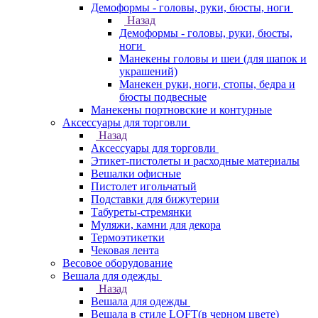
Демоформы - головы, руки, бюсты, ноги
Назад
Демоформы - головы, руки, бюсты,
ноги
Манекены головы и шеи (для шапок и
украшений)
Манекен руки, ноги, стопы, бедра и
бюсты подвесные
Манекены портновские и контурные
Аксессуары для торговли
Назад
Аксессуары для торговли
Этикет-пистолеты и расходные материалы
Вешалки офисные
Пистолет игольчатый
Подставки для бижутерии
Табуреты-стремянки
Муляжи, камни для декора
Термоэтикетки
Чековая лента
Весовое оборудование
Вешала для одежды
Назад
Вешала для одежды
Вешала в стиле LOFT(в черном цвете)