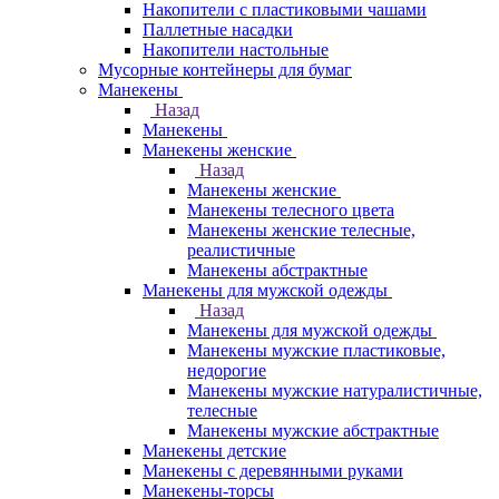
Накопители с пластиковыми чашами
Паллетные насадки
Накопители настольные
Мусорные контейнеры для бумаг
Манекены
Назад
Манекены
Манекены женские
Назад
Манекены женские
Манекены телесного цвета
Манекены женские телесные,
реалистичные
Манекены абстрактные
Манекены для мужской одежды
Назад
Манекены для мужской одежды
Манекены мужские пластиковые,
недорогие
Манекены мужские натуралистичные,
телесные
Манекены мужские абстрактные
Манекены детские
Манекены с деревянными руками
Манекены-торсы