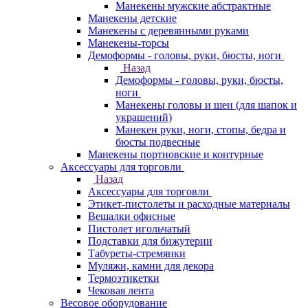
Манекены мужские абстрактные
Манекены детские
Манекены с деревянными руками
Манекены-торсы
Демоформы - головы, руки, бюсты, ноги
Назад
Демоформы - головы, руки, бюсты,
ноги
Манекены головы и шеи (для шапок и
украшений)
Манекен руки, ноги, стопы, бедра и
бюсты подвесные
Манекены портновские и контурные
Аксессуары для торговли
Назад
Аксессуары для торговли
Этикет-пистолеты и расходные материалы
Вешалки офисные
Пистолет игольчатый
Подставки для бижутерии
Табуреты-стремянки
Муляжи, камни для декора
Термоэтикетки
Чековая лента
Весовое оборудование