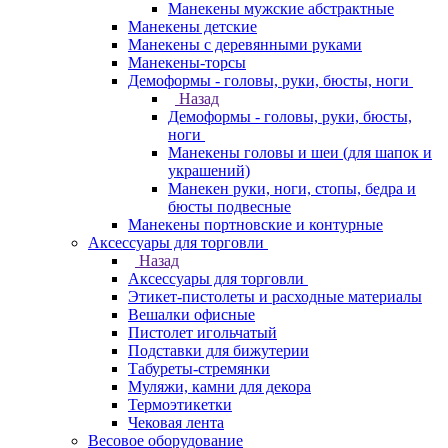
Манекены мужские абстрактные
Манекены детские
Манекены с деревянными руками
Манекены-торсы
Демоформы - головы, руки, бюсты, ноги
Назад
Демоформы - головы, руки, бюсты,
ноги
Манекены головы и шеи (для шапок и
украшений)
Манекен руки, ноги, стопы, бедра и
бюсты подвесные
Манекены портновские и контурные
Аксессуары для торговли
Назад
Аксессуары для торговли
Этикет-пистолеты и расходные материалы
Вешалки офисные
Пистолет игольчатый
Подставки для бижутерии
Табуреты-стремянки
Муляжи, камни для декора
Термоэтикетки
Чековая лента
Весовое оборудование