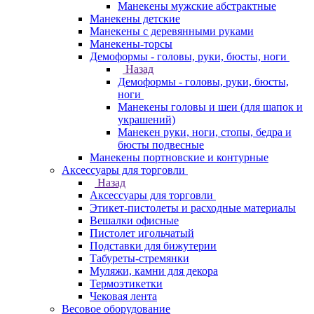
Манекены мужские абстрактные
Манекены детские
Манекены с деревянными руками
Манекены-торсы
Демоформы - головы, руки, бюсты, ноги
Назад
Демоформы - головы, руки, бюсты,
ноги
Манекены головы и шеи (для шапок и
украшений)
Манекен руки, ноги, стопы, бедра и
бюсты подвесные
Манекены портновские и контурные
Аксессуары для торговли
Назад
Аксессуары для торговли
Этикет-пистолеты и расходные материалы
Вешалки офисные
Пистолет игольчатый
Подставки для бижутерии
Табуреты-стремянки
Муляжи, камни для декора
Термоэтикетки
Чековая лента
Весовое оборудование