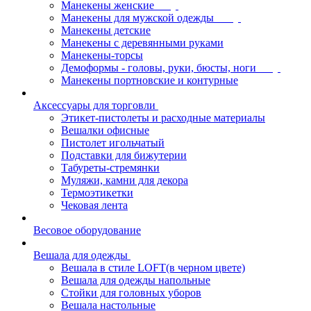
Манекены женские
Манекены для мужской одежды
Манекены детские
Манекены с деревянными руками
Манекены-торсы
Демоформы - головы, руки, бюсты, ноги
Манекены портновские и контурные
Аксессуары для торговли
Этикет-пистолеты и расходные материалы
Вешалки офисные
Пистолет игольчатый
Подставки для бижутерии
Табуреты-стремянки
Муляжи, камни для декора
Термоэтикетки
Чековая лента
Весовое оборудование
Вешала для одежды
Вешала в стиле LOFT(в черном цвете)
Вешала для одежды напольные
Стойки для головных уборов
Вешала настольные