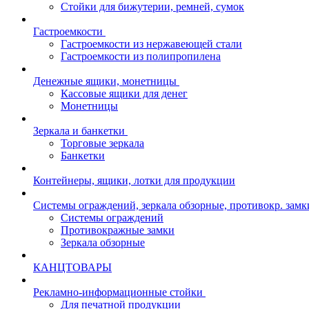
Cтойки для бижутерии, ремней, сумок
Гастроемкости
Гастроемкости из нержавеющей стали
Гастроемкости из полипропилена
Денежные ящики, монетницы
Кассовые ящики для денег
Монетницы
Зеркала и банкетки
Торговые зеркала
Банкетки
Контейнеры, ящики, лотки для продукции
Системы ограждений, зеркала обзорные, противокр. замк
Системы ограждений
Противокражные замки
Зеркала обзорные
КАНЦТОВАРЫ
Рекламно-информационные стойки
Для печатной продукции